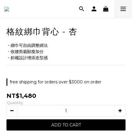
格紋綁巾背心 - 杏
・綁巾可自由調整綁法
・收腰剪裁顯瘦加分
・斜襬設計增添造型感
free shipping for orders over $3000 on order
NT$1,480
Quantity
ADD TO CART