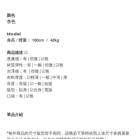
顏色
杏色
Model
/
160cm / 42kg
身高
體重：
商品描述
☑
透膚感：有 | 些微 |
☑
無
材質彈性：有 | 一般 |
些微 |
☑
無
光澤感：有 | 些微 |
☑
無
布料厚度：
☑
輕薄 | 一般 |
中等 | 厚
長度：長版 |
☑
一般 | 短版
版型：貼身 |
☑
合身 | 寬版
口袋：有 |
☑
無
單品介紹
*每件商品的尺寸版型皆不相同，請務必下單時依照上述尺寸表挑選最