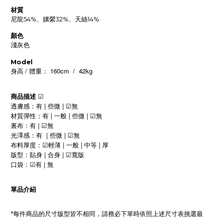
材質
尼龍54%、嫘縈32%、天絲14%
顏色
淺灰色
Model
/
160cm / 42kg
身高
體重：
商品描述
☑
|
|
透膚感：有
些微
無
☑
|
|
|
材質彈性：有
一般
些微
無
☑
|
裏布：有
無
☑
|
|
光澤感：有
些微
無
☑
|
|
|
布料厚度：
輕薄
一般
中等
厚
☑
|
|
版型：貼身
合身
寬版
☑
|
口袋：
有
無
☑
單品介紹
每件商品的尺寸版型皆不相同，請務必下單時依照上述尺寸表挑選最
*