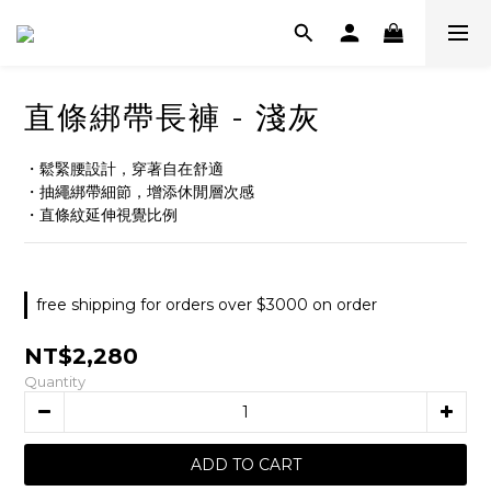
直條綁帶長褲 - 淺灰
・鬆緊腰設計，穿著自在舒適
・抽繩綁帶細節，增添休閒層次感
・直條紋延伸視覺比例
free shipping for orders over $3000 on order
NT$2,280
Quantity
ADD TO CART