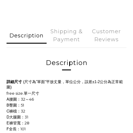
Shipping &
Customer
Description
Payment
Reviews
Description
詳細尺寸
尺寸為
單面
平放丈量，單位公分，誤差
公分為正常範
(
”
“
±1-2
圍
)
free size.
單一尺寸
A
腰圍：32～46
B
臀圍：51
C
褲檔：32
D
大腿圍：31
E
褲管寬：28
F
全長：101