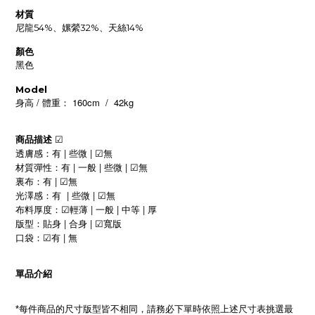
材質
尼龍54%、嫘縈32%、天絲14%
顏色
黑色
Model
/
160cm / 42kg
身高
體重：
商品描述
☑
|
|
透膚感：有
些微
無
☑
|
|
|
材質彈性：有
一般
些微
無
☑
|
裏布：有
無
☑
|
|
光澤感：有
些微
無
☑
|
|
|
布料厚度：
輕薄
一般
中等
厚
☑
|
|
版型：貼身
合身
寬版
☑
|
口袋：
有
無
☑
單品介紹
每件商品的尺寸版型皆不相同，請務必下單時依照上述尺寸表挑選最
*