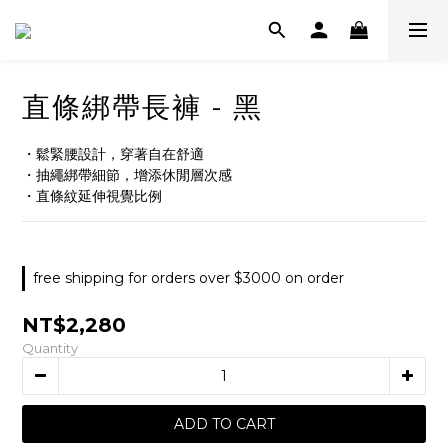
直條綁帶長褲 - 黑
・鬆緊腰設計，穿著自在舒適
・抽繩綁帶細節，增添休閒層次感
・直條紋延伸視覺比例
free shipping for orders over $3000 on order
NT$2,280
Quantity
ADD TO CART