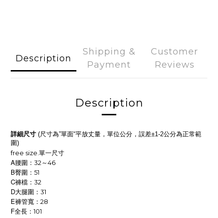
Shipping &
Customer
Description
Payment
Reviews
Description
詳細尺寸
尺寸為
單面
平放丈量，單位公分，誤差
公分為正常範
(
”
“
±1-2
圍
)
free size.
單一尺寸
A
腰圍：32～46
B
臀圍：51
C
褲檔：32
D
大腿圍：31
E
褲管寬：28
F
全長：101