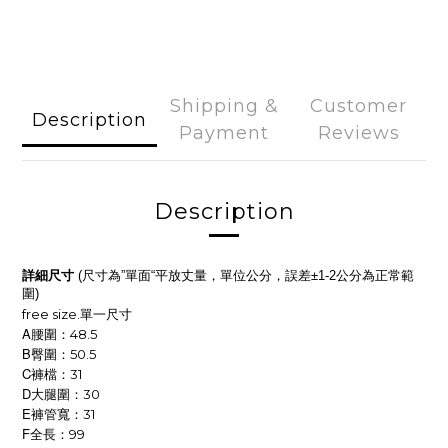
Shipping &
Customer
Description
Payment
Reviews
Description
詳細尺寸
尺寸為
單面
平放丈量，單位公分，誤差
公分為正常範
(
”
“
±1-2
圍
)
free size.
單一尺寸
A
腰圍：48.5
B
臀圍：50.5
C
褲檔：31
D
大腿圍：30
E
褲管寬：31
F
全長：99