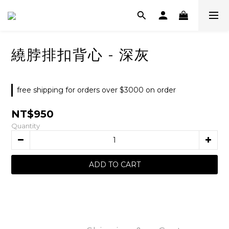
繞脖排扣背心 - 深灰
free shipping for orders over $3000 on order
NT$950
Quantity
ADD TO CART