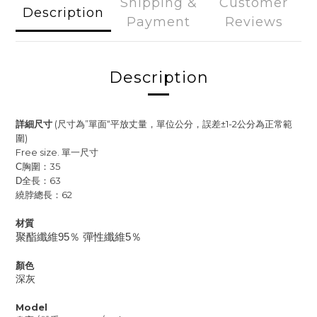
Shipping &
Customer
Description
Payment
Reviews
Description
詳細尺寸
(尺寸為”單面“平放丈量，單位公分，誤差±1-2公分為正常範
圍)
Free size. 單一尺寸
胸圍：35
C
全長：63
D
繞脖總長：62
材質
聚酯纖維95％ 彈性纖維5％
顏色
深灰
Model