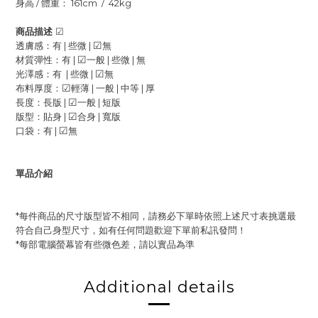
身高
/
體重：
161cm / 42kg
商品描述
☑
☑
透膚感：有 | 些微 |
無
☑
材質彈性：有 |
一般 |
些微 | 無
☑
光澤感：有 | 些微 |
無
☑
布料厚度：
輕薄 |
一般 |
中等 | 厚
☑
長度：長版 |
一般 | 短版
☑
版型：貼身 |
合身 | 寬版
☑
口袋：有 |
無
單品介紹
*每件商品的尺寸版型皆不相同，請務必下單時依照上述尺寸表挑選最
符合自己身型尺寸，如有任何問題歡迎下單前私訊發問！
*每部電腦螢幕皆有些微色差，請以實品為準
Additional details