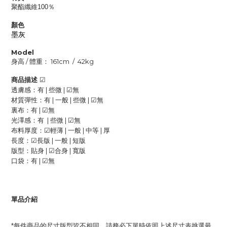
聚酯纖維100％
顏色
墨灰
Model
身高
/
體重：
161cm / 42kg
商品描述
☑
透膚感：有
|
些微
|
☑
無
材質彈性：有
|
一般
|
些微
|
☑
無
裏布：
有
|
☑
無
光澤感：有
|
些微
|
☑
無
布料厚度：
☑
輕薄
|
一般
|
中等
|
厚
長度：
☑
長版
|
一般
|
短版
版型：貼身
|
☑
合身
|
寬版
口袋：有
|
☑
無
單品介紹
每件商品的尺寸版型皆不相同，請務必下單時依照上述尺寸表挑選最
*