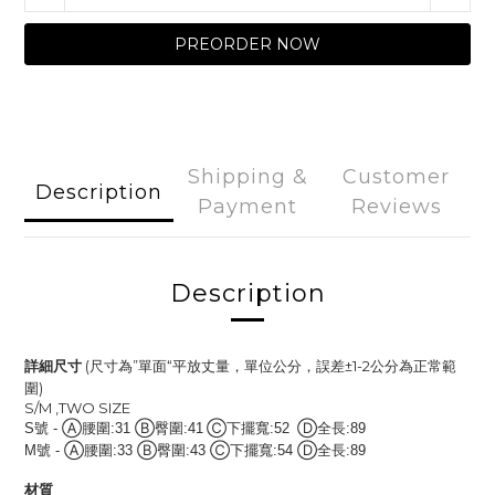
PREORDER NOW
Shipping &
Customer
Description
Payment
Reviews
Description
詳細尺寸
(
尺寸為
”
單面
“
平放丈量，單位公分，誤差
±1-2
公分為正常範
圍
)
S/M ,TWO SIZE
號
Ⓐ腰圍
Ⓑ臀圍
Ⓒ下擺寬
Ⓓ全長
S
-
:31
:41
:52
:89
號
Ⓐ腰圍
Ⓑ臀圍
Ⓒ下擺寬
Ⓓ全長
M
-
:33
:43
:54
:89
材質