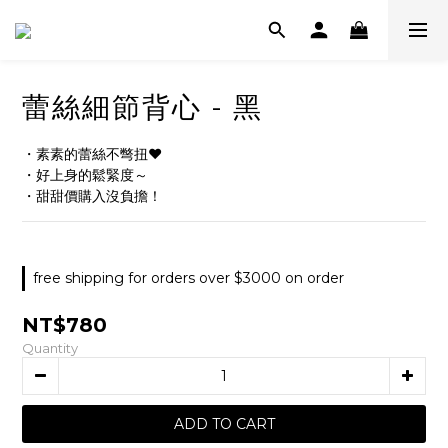
蕾絲細節背心 - 黑
・素素的蕾絲不彆扭❤️
・好上身的鬆緊度～
・甜甜價購入沒負擔！
free shipping for orders over $3000 on order
NT$780
Quantity
ADD TO CART