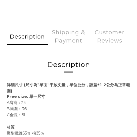
Shipping &
Customer
Description
Payment
Reviews
Description
詳細尺寸
(
尺寸為
”
單面
“
平放丈量，單位公分，誤差
±1-2
公分為正常範
圍
)
Free size.
單一尺寸
A
肩寬：24
B
胸圍：36
C
全長：51
材質
聚酯纖維65％ 棉35％