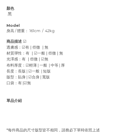
顏色
黑
Model
身高
/
體重：
161cm / 42kg
商品描述
☑
透膚感：
☑
有
些微
無
|
|
材質彈性：有
☑
一般
些微
無
|
|
|
光澤感：有
些微
☑
無
|
|
布料厚度：
☑
輕薄
|
一般
|
中等
|
厚
長度：長版
|
☑
一般
|
短版
版型：貼身
|
☑
合身
|
寬版
口袋：有
|
☑
無
單品介紹
*
每件商品的尺寸版型皆不相同，請務必下單時依照上述