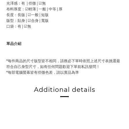
光澤感：有 | 些微 |
☑
無
布料厚度：
☑
輕薄 | 一般 |
中等 | 厚
長度：長版 |
☑
一般 | 短版
版型：貼身 |
☑
合身 | 寬版
口袋：有 |
☑
無
單品介紹
*每件商品的尺寸版型皆不相同，請務必下單時依照上述尺寸表挑選最
符合自己身型尺寸，如有任何問題歡迎下單前私訊發問！
*每部電腦螢幕皆有些微色差，請以實品為準
Additional details