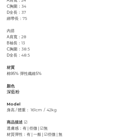
肩寬：24
A
胸圍：34
C
全長：37
D
綁帶長：75
內搭
肩寬：28
A
袖長：13
B
胸圍：38.5
C
全長：48.5
D
材質
棉95% 彈性纖維5%
顏色
深藍粉
Model
身高
/
體重：
161cm / 42kg
商品描述
☑
透膚感：有 | 些微 |
☑
無
材質彈性：有 | 一般 |
☑
些微 | 無