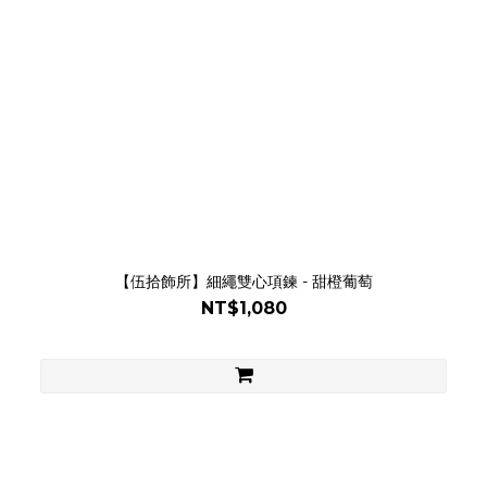
【伍拾飾所】細繩雙心項鍊 - 甜橙葡萄
NT$1,080