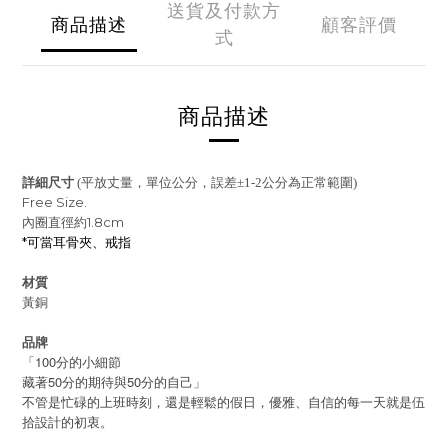
送貨及付款方
商品描述
顧客評價
式
商品描述
詳細尺寸
(平放丈量，單位公分，誤差±1-2公分為正常範圍)
Free Size.
內圈直徑約1.8cm
*可當耳骨夾、戒指
材質
黃銅
品牌
100
「
分的小細節
50
50
藏著
分的期待與
分的自己」
不管是忙碌的上班時刻，還是輕鬆的假日，優雅、自信的每一天就是伍
拾設計的初衷。