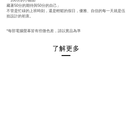
「
分的小細節
100
藏著
分的期待與
分的自己」
50
50
不管是忙碌的上班時刻，還是輕鬆的假日，優雅、自信的每一天就是伍
拾設計的初衷。
每部電腦螢幕皆有些微色差，請以實品為準
*
了解更多