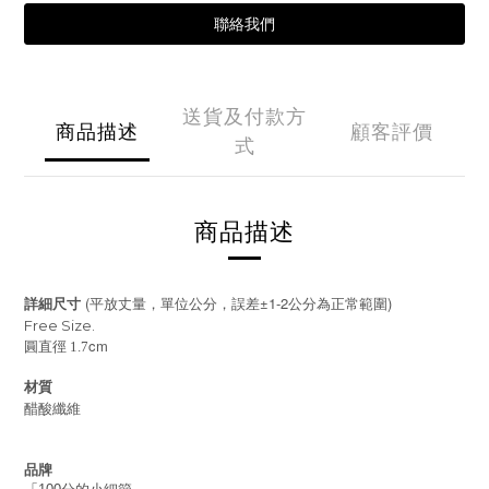
聯絡我們
送貨及付款方
商品描述
顧客評價
式
商品描述
(
±1-2
)
詳細尺寸
平放丈量，單位公分，誤差
公分為正常範圍
Free Size.
cm
圓直徑 1.7
材質
醋酸纖維
品牌