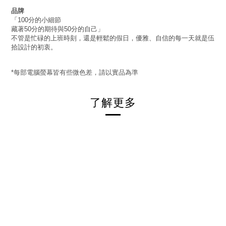
品牌
「
分的小細節
100
藏著
分的期待與
分的自己」
50
50
不管是忙碌的上班時刻，還是輕鬆的假日，優雅、自信的每一天就是伍
拾設計的初衷。
每部電腦螢幕皆有些微色差，請以實品為準
*
了解更多