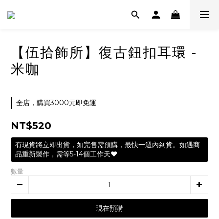
【伍拾飾所】復古鈕扣耳環 -
米咖
全店，購買3000元即免運
NT$520
有現貨將立即出貨，如完售需預購，最快一週內到貨。如遇商
品重新製作，需等5-14個工作天❤️
數量
現在預購