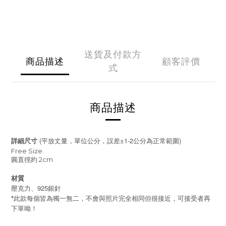
送貨及付款方
商品描述
顧客評價
式
商品描述
(
±1-2
)
詳細尺寸
平放丈量，單位公分，誤差
公分為正常範圍
Free Size.
圓直徑約 2cm
材質
壓克力、925銀針
*此款
每個皆為獨一無二，不會與照片完全相同但很接近，可接受者再
下單呦！