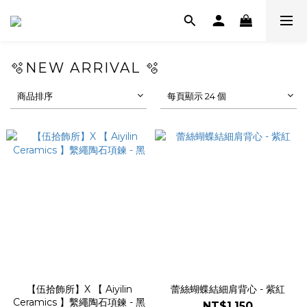
🫧NEW ARRIVAL 🫧
商品排序
每頁顯示 24 個
【伍拾飾所】X 【 Aiyilin
蕾絲蝴蝶結細肩背心 - 紫紅
Ceramics 】繫繩陶石項鍊 - 黑
NT$1,150