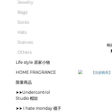
Jewelry
Bags
Socks
Hats
Scarves
格
Others
Life style 居家小物
HOME FRAGRANCE
限量商品
➤➤Undercontrol
Studio 帽款
➤➤ I hate monday 襪子