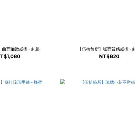
曲面細緻戒指 - 純銀
【伍拾飾所】弧面質感戒指 - 
T$1,080
NT$820