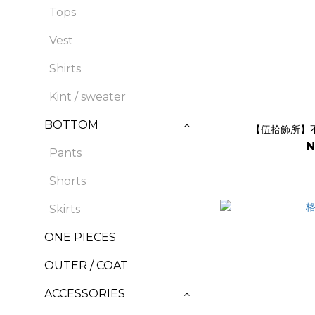
Tops
Vest
Shirts
Kint / sweater
BOTTOM
【伍拾飾所】不
N
Pants
Shorts
Skirts
ONE PIECES
OUTER / COAT
ACCESSORIES