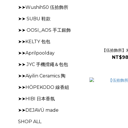
➤➤Wushih50 伍拾飾所
➤➤ SUBU 鞋款
➤➤ OOSI_AOS 手工銀飾
➤➤KELTY 包包
【伍拾飾所】米
➤➤Aprilpoolday
NT$98
➤➤ JYC 手機揹繩＆包包
➤➤Aiyilin Ceramics 陶
➤➤HÖPEKODO 線香組
➤➤HIBI 日本香氛
➤➤DEJAVÜ made
SHOP ALL